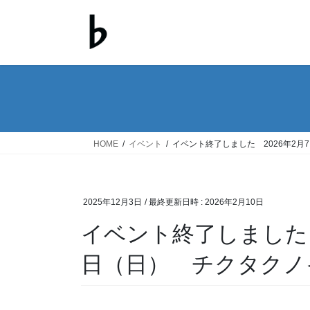
コ
ナ
ン
ビ
テ
ゲ
ン
ー
ツ
シ
へ
ョ
ス
ン
キ
に
ッ
移
HOME
イベント
イベント終了しました 2026年2
プ
動
2025年12月3日
/ 最終更新日時 :
2026年2月10日
イベント終了しました 
日（日） チクタクノ