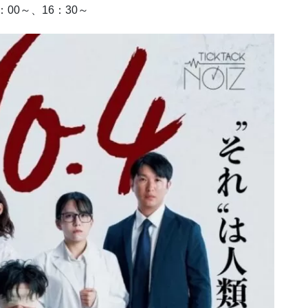
：00～、16：30～