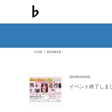
コ
ナ
ン
ビ
テ
ゲ
ン
ー
ツ
シ
へ
ョ
ス
ン
キ
に
ッ
移
HOME
2023年4月
プ
動
2023年4月28日
イベント終了しまし