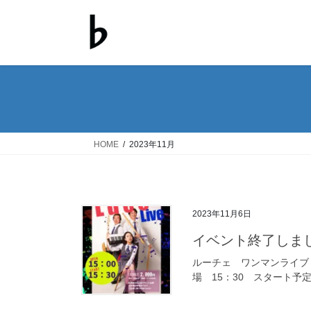
コ
ナ
ン
ビ
テ
ゲ
ン
ー
ツ
シ
へ
ョ
ス
ン
キ
に
ッ
移
HOME
2023年11月
プ
動
2023年11月6日
イベント終了しまし
ルーチェ ワンマンライブ
場 15：30 スタート予