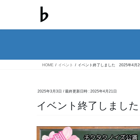
コ
ナ
ン
ビ
テ
ゲ
ン
ー
ツ
シ
へ
ョ
ス
ン
キ
に
ッ
移
HOME
イベント
イベント終了しました 2025年4月
プ
動
2025年3月3日
/ 最終更新日時 :
2025年4月21日
イベント終了しました 